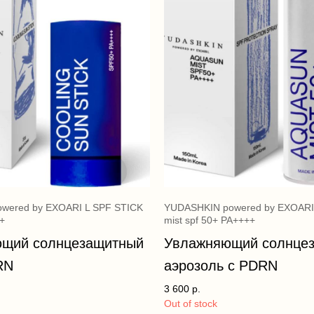
wered by EXOARI L SPF STICK
YUDASHKIN powered by EXOARI
+
mist spf 50+ PA++++
щий солнцезащитный
Увлажняющий солнце
RN
аэрозоль с PDRN
3 600
р.
Out of stock