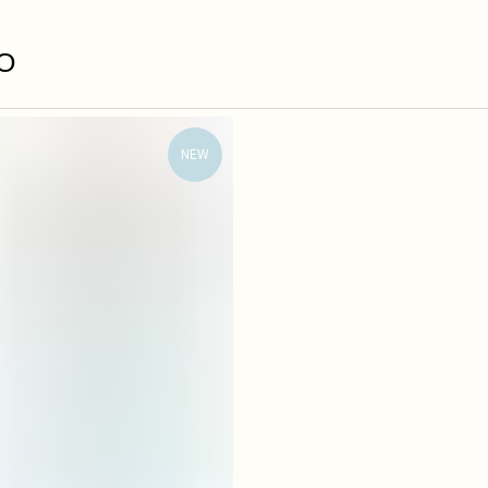
О
NEW