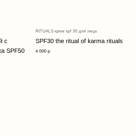
RITUALS крем spf 30 для лица
й с
SPF30 the ritual of karma rituals
ха SPF50
4 000
р.