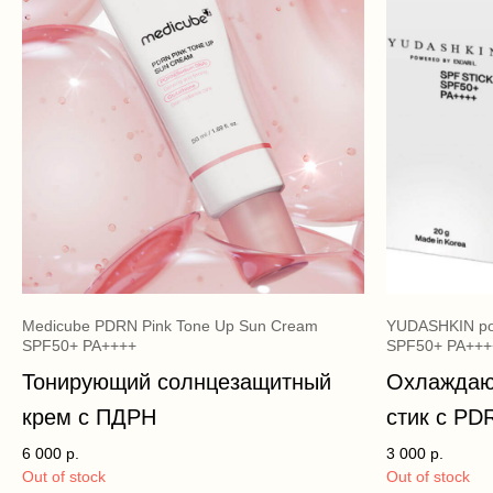
Medicube PDRN Pink Tone Up Sun Cream
YUDASHKIN po
SPF50+ PA++++
SPF50+ PA+++
Тонирующий солнцезащитный
Охлаждаю
крем с ПДРН
стик с PD
6 000
р.
3 000
р.
Out of stock
Out of stock