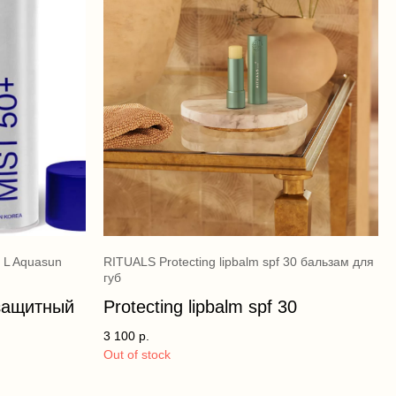
 L Aquasun
RITUALS Protecting lipbalm spf 30 бальзам для
губ
защитный
Protecting lipbalm spf 30
3 100
р.
Out of stock