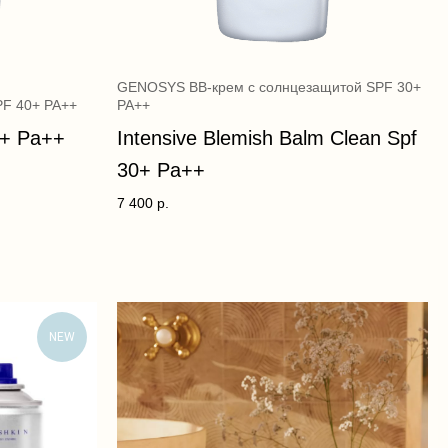
GENOSYS BB-крем с солнцезащитой SPF 30+
PF 40+ PA++
PA++
0+ Pa++
Intensive Blemish Balm Clean Spf
30+ Pa++
7 400
р.
NEW