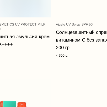
METICS UV PROTECT MILK
Ajuste UV Spray SPF 50
+
Солнцезащитный спре
щитная эмульсия-крем
витамином С без запа
A++++
200 гр
4 800
р.