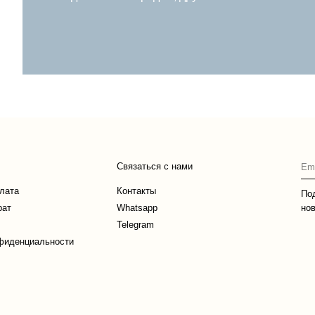
Связаться с нами
плата
Контакты
По
рат
Whatsapp
но
Telegram
фиденциальности