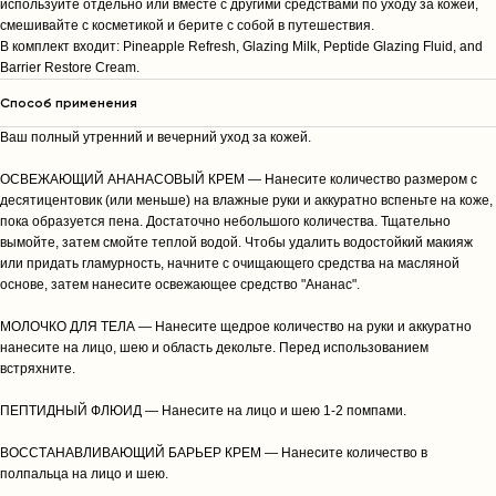
используйте отдельно или вместе с другими средствами по уходу за кожей,
смешивайте с косметикой и берите с собой в путешествия.
В комплект входит: Pineapple Refresh, Glazing Milk, Peptide Glazing Fluid, and
Barrier Restore Cream.
Способ применения
Ваш полный утренний и вечерний уход за кожей.
ОСВЕЖАЮЩИЙ АНАНАСОВЫЙ КРЕМ — Нанесите количество размером с
десятицентовик (или меньше) на влажные руки и аккуратно вспеньте на коже,
пока образуется пена. Достаточно небольшого количества. Тщательно
вымойте, затем смойте теплой водой. Чтобы удалить водостойкий макияж
или придать гламурность, начните с очищающего средства на масляной
основе, затем нанесите освежающее средство "Ананас".
МОЛОЧКО ДЛЯ ТЕЛА — Нанесите щедрое количество на руки и аккуратно
нанесите на лицо, шею и область декольте. Перед использованием
встряхните.
ПЕПТИДНЫЙ ФЛЮИД — Нанесите на лицо и шею 1-2 помпами.
ВОССТАНАВЛИВАЮЩИЙ БАРЬЕР КРЕМ — Нанесите количество в
полпальца на лицо и шею.