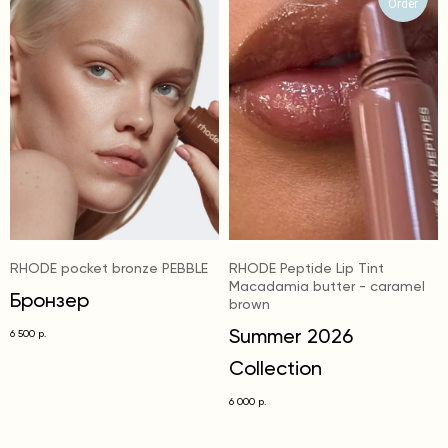
Order
Цель всех средств — сделать кожу сияющей,
словно глазированный пончик: именно такой
эффект от уходовой косметики любит Хейли.
RHODE pocket bronze PEBBLE
RHODE Peptide Lip Tint
Macadamia butter - caramel
Бронзер
brown
Summer 2026
6 500
р.
Collection
6 000
р.