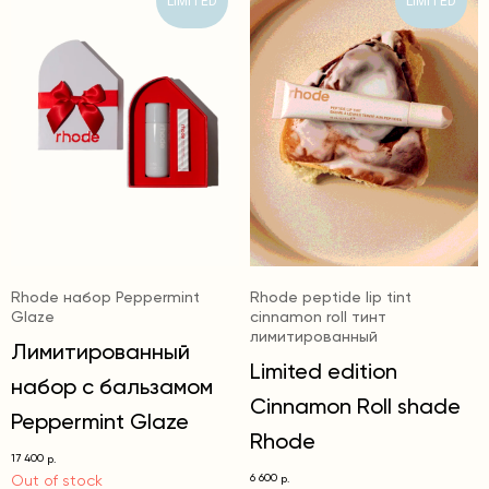
LIMITED
LIMITED
Rhode набор Peppermint
Rhode peptide lip tint
Glaze
cinnamon roll тинт
лимитированный
Лимитированный
Limited edition
набор с бальзамом
Cinnamon Roll shade
Peppermint Glaze
Rhode
17 400
р.
Out of stock
6 600
р.