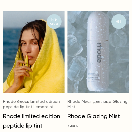
Pre-
HIT
order
Rhode блеск Limited edition
Rhode Мист для лица Glazing
peptide lip tint Lemontini
Mist
Rhode limited edition
Rhode Glazing Mist
peptide lip tint
7 900
р.