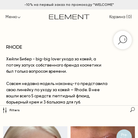
-10% на
первый заказ по промокоду "WELCOME"
Меню
Корзина (
0
)
RHODE
Хейли Бибер - big-big lover ухода за кожей, а
потому запуск собственного бренда косметики
был только вопросом времени.
Совсем недавно модель наконец-то представила
свою линейку по уходу за кожей — Rhode. В нее
вошли всего 5 средств: пептидный флюид,
барьерный крем и 3 бальзама для губ.
Filters
В основе косметики лежит комплекс пептидов, а
еще в составах можно найти гиалуроновую
кислоты, ниацинамид, глицерин, сквалан и целую
кучу питательных масел.
Pre-