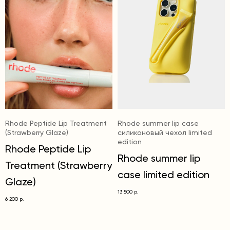
Rhode Peptide Lip Treatment
Rhode summer lip case
(Strawberry Glaze)
силиконовый чехол limited
edition
Rhode Peptide Lip
Rhode summer lip
Treatment (Strawberry
case limited edition
Glaze)
13 500
р.
6 200
р.