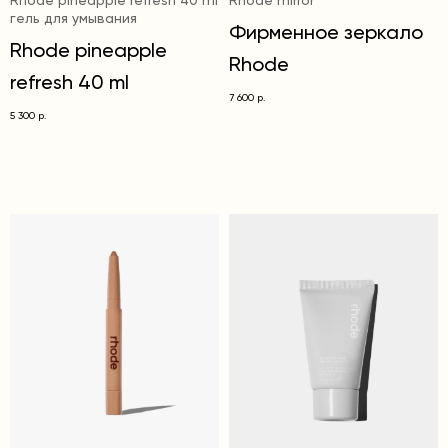
Rhode pineapple refresh 40 ml
Rhode mirror
гель для умывания
Фирменное зеркало
Rhode pineapple
Rhode
refresh 40 ml
7 600
р.
5 300
р.