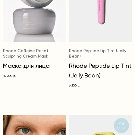
Rhode Caffeine Reset
Rhode Peptide Lip Tint (Jelly
Sculpting Cream Mask
Bean)
Маска для лица
Rhode Peptide Lip Tint
(Jelly Bean)
10 000
р.
6 200
р.
Pre-
order