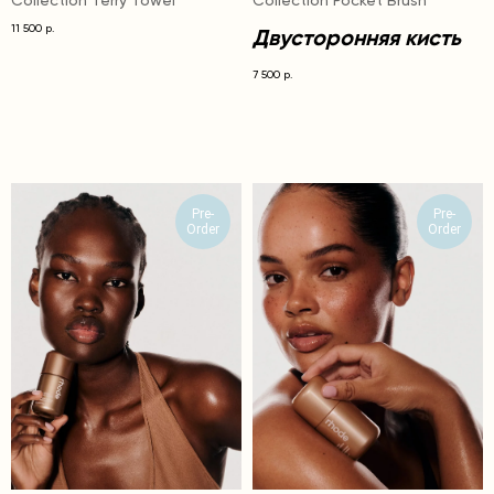
Collection Terry Towel
Collection Pocket Brush
11 500
р.
Двусторонняя кисть
7 500
р.
Pre-
Pre-
Order
Order