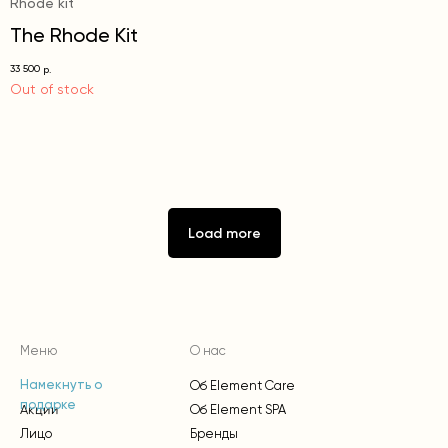
Rhode kit
The Rhode Kit
33 500
р.
Out of stock
Load more
Меню
О нас
Об Element Care
Намекнуть о
подарке
Акции
Об Element SPA
Лицо
Бренды