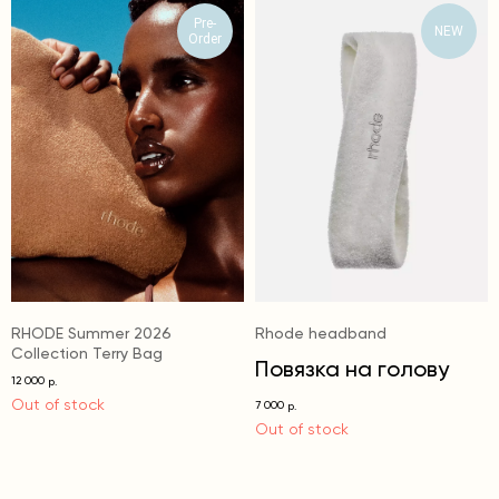
Pre-
NEW
Order
RHODE Summer 2026
Rhode headband
Collection Terry Bag
Повязка на голову
12 000
р.
Out of stock
7 000
р.
Out of stock