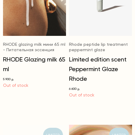
RHODE glazing milk мини 65 ml
Rhode peptide lip treatment
- Питательная эссенция
peppermint glaze
RHODE Glazing milk 65
Limited edition scent
ml
Peppermint Glaze
Rhode
5 900
р.
Out of stock
6 600
р.
Out of stock