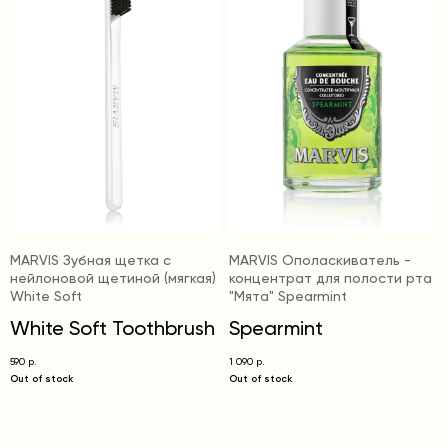
MARVIS Зубная щетка с
MARVIS Ополаскиватель -
нейлоновой щетиной (мягкая)
концентрат для полости рта
White Soft
"Мята" Spearmint
White Soft Toothbrush
Spearmint
590
1 090
р.
р.
Out of stock
Out of stock