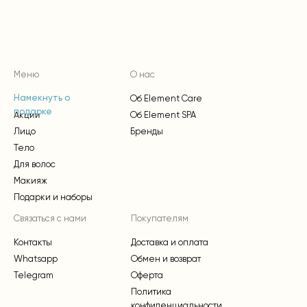
Меню
О нас
Об Element Care
Намекнуть о
подарке
Акции
Об Element SPA
Лицо
Бренды
Тело
Для волос
Макияж
Подарки и наборы
Связаться с нами
Покупателям
Контакты
Доставка и оплата
Whatsapp
Обмен и возврат
Telegram
Оферта
Политика
конфиденциальности