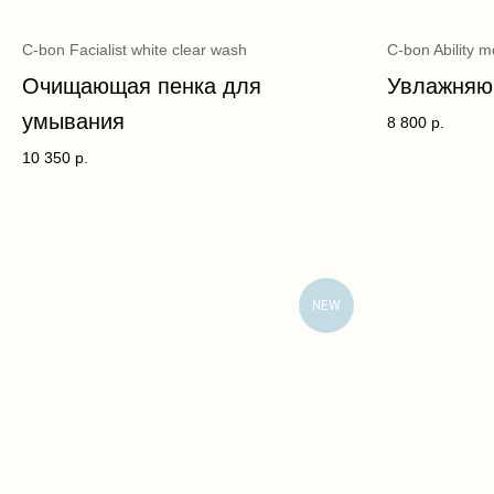
C-bon Facialist white clear wash
C-bon Ability m
Очищающая пенка для
Увлажняю
умывания
8 800
р.
10 350
р.
NEW