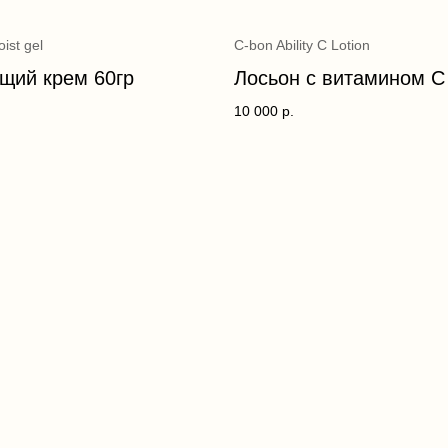
oist gel
C-bon Ability C Lotion
щий крем 60гр
Лосьон с витамином С
10 000
р.