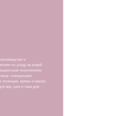
производство и
етики по уходу за кожей
овационным технологиям.
я лица, очищающие
е эссенции, кремы и маски,
для век, щек и лаки для