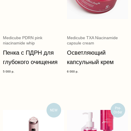
Medicube PDRN pink
Medicube TXA Niacinamide
niacinamide whip
capsule cream
Пенка с ПДРН для
Осветляющий
глубокого очищения
капсульный крем
5 000
р.
6 000
р.
Pre-
NEW
Order