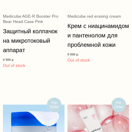
Medicube AGE-R Booster Pro
Medicube red erasing cream
Bear Head Case Pink
Крем с ниацинамидом
Защитный колпачок
и пантенолом для
на микротоковый
проблемной кожи
аппарат
5 000
р.
Out of stock
4 500
р.
Out of stock
Pre-
Pre-
Order
Order