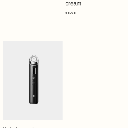
cream
5 500
р.