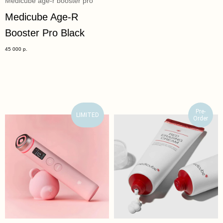
Medicube age-r booster pro
Medicube Age-R
Booster Pro Black
45 000
р.
Pre-
LIMITED
Order