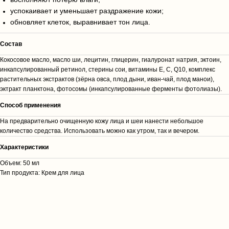
успокаивает и уменьшает раздражение кожи;
обновляет клеток, выравнивает тон лица.
Состав
Кокосовое масло, масло ши, лецитин, глицерин, гиалуронат натрия, эктоин,
инкапсулированный ретинол, стерины сои, витамины Е, С, Q10, комплекс
растительных экстрактов (зёрна овса, плод дыни, иван-чай, плод манои),
эктракт планктона, фотосомы (инкапсулированные ферменты фотолиазы).
Способ применения
На предварительно очищенную кожу лица и шеи нанести небольшое
количество средства. Использовать можно как утром, так и вечером.
Характеристики
Объем: 50 мл
Тип продукта: Крем для лица