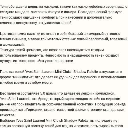
Тени обогащены ценными маслами, такими как масло кофейных зерен, масло
сладкого миндаля, экстракты кактуса и инжира. Благодаря легкой формуле,
тени создают ощущение комфорта при нанесении и дополнительно
смягчают нежную кожу век, ухаживая за ней.
Цветовая гамма палетки включает в себя бежевый шиммерный оттенок с
мягким сиянием, а также три матовых оттенка: мягкий персиковый, топазовый
и шоколадный.
Текстура теней кремовая, что позволяет наслаждаться каждым
использованием продукта. Невесомость и насыщенность теней создают
нужную интенсивность без утяжеления кожи.
Палетка теней Yves Saint Laurent Mini Clutch Shadow Palette выпускается в
форме "миниклатча", что делает ее удобной для переноски и использования
в любое время и в любом месте.
Вес палетки составляет 5.0 грамм, что делает ее легкой и компактной.
Yves Saint Laurent - это бренд, который зарекомендовал себя на мировом
рынке как производитель высококачественной косметики. Продукция бренда
производится в Германии, стране, известной своими строгими стандартами
качества.
Выбирая Yves Saint Laurent Mini Clutch Shadow Palette, вы получаете не
только роскошную палетку теней для век, но и возможность выразить свою