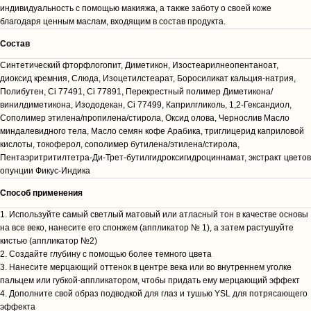
индивидуальность с помощью макияжа, а также заботу о своей коже
благодаря ценным маслам, входящим в состав продукта.
Cостав
Синтетический фторфлогопит, Диметикон, Изостеарилнеопентаноат,
диоксид кремния, Слюда, Изоцетилстеарат, Боросиликат кальция-натрия,
Полибутен, Ci 77491, Ci 77891, Перекрестный полимер Диметикона/
винилдиметикона, Изододекан, Ci 77499, Каприлгликоль, 1,2-Гександиол,
Сополимер этилена/пропилена/стирола, Оксид олова, Чернослив Масло
миндалевидного тела, Масло семян кофе Арабика, триглицерид каприловой
кислоты, токоферол, сополимер бутилена/этилена/стирола,
Пентаэритритилтетра-Ди-Трет-бутилгидроксигидроциннамат, экстракт цветов
опунции Фикус-Индика
Способ применения
1. Используйте самый светлый матовый или атласный тон в качестве основы
на все веко, нанесите его спонжем (аппликатор № 1), а затем растушуйте
кистью (аппликатор №2)
2. Создайте глубину с помощью более темного цвета
3. Нанесите мерцающий оттенок в центре века или во внутреннем уголке
пальцем или губкой-аппликатором, чтобы придать ему мерцающий эффект
4. Дополните свой образ подводкой для глаз и тушью YSL для потрясающего
эффекта