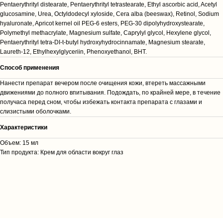
Pentaerythrityl distearate, Pentaerythrityl tetrastearate, Ethyl ascorbic acid, Acetyl
glucosamine, Urea, Octyldodecyl xyloside, Cera alba (beeswax), Retinol, Sodium
hyaluronate, Apricot kernel oil PEG-6 esters, PEG-30 dipolyhydroxystearate,
Polymethyl methacrylate, Magnesium sulfate, Caprylyl glycol, Hexylene glycol,
Pentaerythrityl tetra-DI-t-butyl hydroxyhydrocinnamate, Magnesium stearate,
Laureth-12, Ethylhexylglyceriin, Phenoxyethanol, BHT.
Способ применения
Нанести препарат вечером после очищения кожи, втереть массажными
движениями до полного впитывания. Подождать, по крайней мере, в течение
получаса перед сном, чтобы избежать контакта препарата с глазами и
слизистыми оболочками.
Характеристики
Объем: 15 мл
Тип продукта: Крем для области вокруг глаз