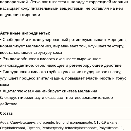
периоральной. Легко впитывается и наряду с коррекцией морщин
насыщает кожу питательными веществами, не оставляя на ней
ощущения жирности.
Активные ингредиенты:
• Свободный и инкапсулированный ретинолуменьшает морщины,
нормализует меланогенез, выравнивает тон, улучшает текстуру,
восстанавливает структуру кожи
• Этиласкорбиновая кислота оказывает выраженное
антиоксидантное, отбеливающее и регенерирующее действие
• Гиалуроновая кислота глубоко увлажняет иудерживает влагу,
улучшает процесс эпителизации, повышает эластичность и тонус
кожи
• Ацетилглюкозаминингибирует синтеза меланина,
блокируеттирозиназу и оказывает противовоспалительное
действие.
Cостав
Aqua, Caprylyc/capryc triglyceride, Isononyl isononanoate, C15-19 alkane,
Octyldodecanol, Glycerin, Pentaerythrityl tetraethylhexanoate, Polysilicone-11,