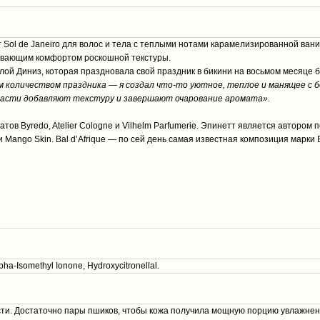
 Sol de Janeiro для волос и тела с теплыми нотами карамелизированной вани
кивающим комфортом роскошной текстуры.
лой Диниз, которая праздновала свой праздник в бикини на восьмом месяце б
 количеством праздника — я создал что-то уютное, теплое и манящее с 
 части добавляют текстуру и завершают очарование аромата».
в Byredo, Atelier Cologne и Vilhelm Parfumerie. Эпинетт является автором п
 и Mango Skin. Bal d’Afrique — по сей день самая известная композиция мар
pha-Isomethyl Ionone, Hydroxycitronellal.
сти. Достаточно пары пшиков, чтобы кожа получила мощную порцию увлажнен