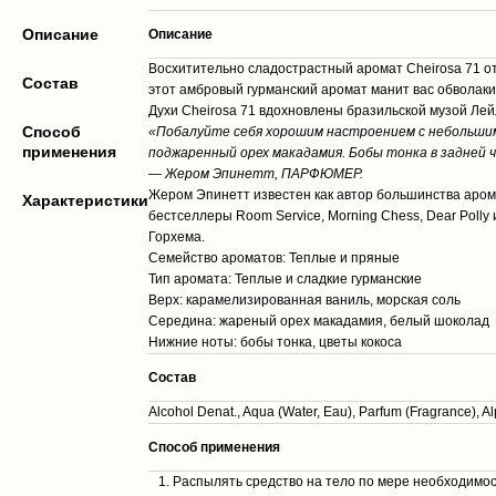
Описание
Описание
Восхитительно сладострастный аромат Cheirosa 71 от
Cостав
этот амбровый гурманский аромат манит вас обвола
Духи Cheirosa 71 вдохновлены бразильской музой Лей
Способ
«Побалуйте себя хорошим настроением с небольшим
применения
поджаренный орех макадамия. Бобы тонка в задней
— Жером Эпинетт, ПАРФЮМЕР.
Жером Эпинетт известен как автор большинства аромато
Характеристики
бестселлеры Room Service, Morning Chess, Dear Polly
Горхема.
Семейство ароматов: Теплые и пряные
Тип аромата: Теплые и сладкие гурманские
Верх: карамелизированная ваниль, морская соль
Середина: жареный орех макадамия, белый шоколад
Нижние ноты: бобы тонка, цветы кокоса
Cостав
Alcohol Denat., Aqua (Water, Eau), Parfum (Fragrance), Al
Способ применения
Распылять средство на тело по мере необходимо