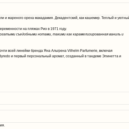
ли и жареного ореха макадамия. Декадентский, как кашемир. Теплый и уютны
еременности на пляжах Рио в 1971 году.
богатыми съедобными нотами, такими как карамелизированная ваниль и
очти всей линейки бренда Яна Альгрена Vilhelm Parfumerie, включая
ки Byredo и первый персональный аромат, созданный в тандеме Эпинетта и
ия.