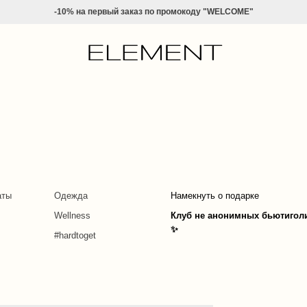
-10% на
первый заказ по промокоду "WELCOME"
аты
Одежда
Намекнуть о подарке
Wellness
Клуб не анонимных бьютигол
✨
#hardtoget