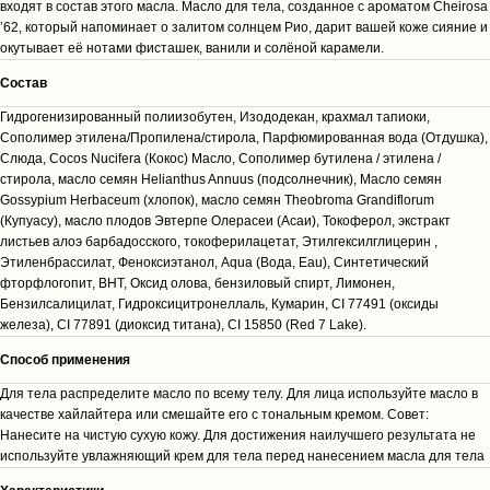
входят в состав этого масла. Масло для тела, созданное с ароматом Cheirosa
’62, который напоминает о залитом солнцем Рио, дарит вашей коже сияние и
окутывает её нотами фисташек, ванили и солёной карамели.
Состав
Гидрогенизированный полиизобутен, Изододекан, крахмал тапиоки,
Сополимер этилена/Пропилена/стирола, Парфюмированная вода (Отдушка),
Слюда, Cocos Nucifera (Кокос) Масло, Сополимер бутилена / этилена /
стирола, масло семян Helianthus Annuus (подсолнечник), Масло семян
Gossypium Herbaceum (хлопок), масло семян Theobroma Grandiflorum
(Купуасу), масло плодов Эвтерпе Олерасеи (Асаи), Токоферол, экстракт
листьев алоэ барбадосского, токоферилацетат, Этилгексилглицерин ,
Этиленбрассилат, Феноксиэтанол, Aqua (Вода, Eau), Синтетический
фторфлогопит, BHT, Оксид олова, бензиловый спирт, Лимонен,
Бензилсалицилат, Гидроксицитронеллаль, Кумарин, CI 77491 (оксиды
железа), CI 77891 (диоксид титана), CI 15850 (Red 7 Lake).
Способ применения
Для тела распределите масло по всему телу. Для лица используйте масло в
качестве хайлайтера или смешайте его с тональным кремом. Совет:
Нанесите на чистую сухую кожу. Для достижения наилучшего результата не
используйте увлажняющий крем для тела перед нанесением масла для тела