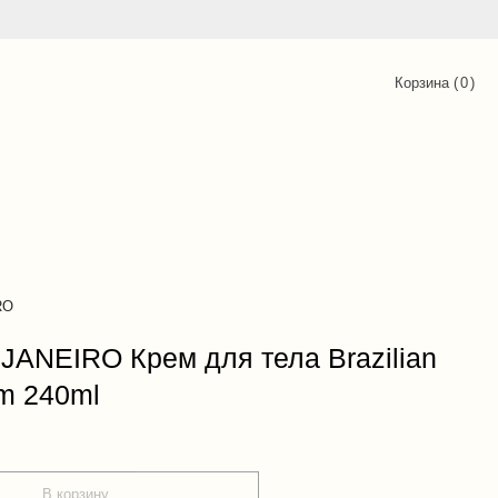
Корзина (
0
)
RO
JANEIRO Крем для тела Brazilian
m 240ml
В корзину