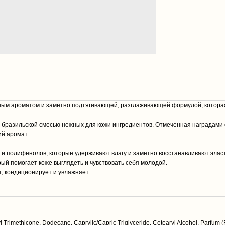
ным ароматом и заметно подтягивающей, разглаживающей формулой, которая
 бразильской смесью нежных для кожи ингредиентов. Отмеченная наградами ф
й аромат.
в и полифенолов, которые удерживают влагу и заметно восстанавливают элас
рый помогает коже выглядеть и чувствовать себя молодой.
ет, кондиционирует и увлажняет.
Trimethicone, Dodecane, Caprylic/Capric Triglyceride, Cetearyl Alcohol, Parfum (Fr