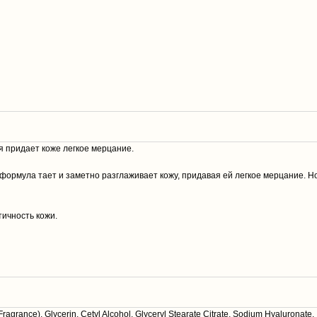
 придает коже легкое мерцание.
ормула тает и заметно разглаживает кожу, придавая ей легкое мерцание. Н
тичность кожи.
agrance), Glycerin, Cetyl Alcohol, Glyceryl Stearate Citrate, Sodium Hyaluronate,