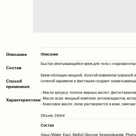
Описание
Описание
Быстро впитывающийся крем для тела с очарователь
Cостав
Крем обогащен мощной, богатой кофеином гуараной и
Способ
соленой карамели и фисташек создают захватывающи
применеия
- Масло купуасу: полное жирных кислот, фитостерино
- Масло асаи: мощный комплекс антиоксидантов, кото
Характеристики
- Кокосовое масло: легко растворяется в коже, смягча
Объем: 240ml
Cостав
Aqua (Water, Eau), Methyl Glucose Sesquistearate, Phenyl 