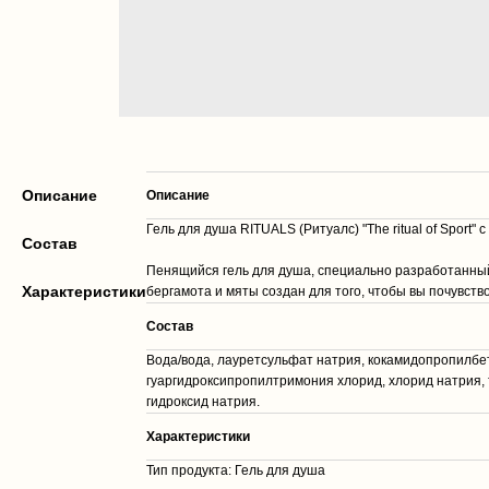
Описание
Описание
Гель для душа RITUALS (Ритуалс) "The ritual of Sport
Cостав
Пенящийся гель для душа, специально разработанный 
Характеристики
бергамота и мяты создан для того, чтобы вы почувс
Cостав
Вода/вода, лауретсульфат натрия, кокамидопропилбет
гуаргидроксипропилтримония хлорид, хлорид натрия, 
гидроксид натрия.
Характеристики
Тип продукта: Гель для душа