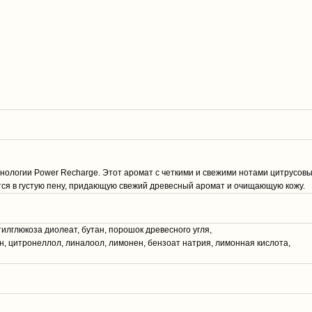
нологии Power Recharge. Этот аромат с четкими и свежими нотами цитрусовы
ся в густую пену, придающую свежий древесный аромат и очищающую кожу.
илглюкоза диолеат, бутан, порошок древесного угля,
, цитронеллол, линалоол, лимонен, бензоат натрия, лимонная кислота,