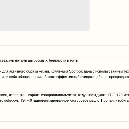
" с свежими нотами цитрусовых, бергамота и мяты
для активного образа жизни. Коллекция Sport создана с использованием тех
твовали себя обновленными. Высокоэффективный очищающий гель превращает
аин, изопентан, сорбит, изопропилпальмитат, отдушка/отдушка, ПЭГ-120 мет
токоферол, ПЭГ-40 гидрогенизированное касторовое масло, Пропан, изобутан