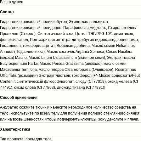
Без отдушек.
Cостав
Гидрогенизированный полиизобутен, Этилгексилпальмитат,
Гидрогенизированный полидецен, Парафиновая жидкость, Стирол-этилен/
Пропилен-(Стирол), Синтетический воск, Цетил ПЭГ/PPG-10/1 диметикон,
феноксиэтанол, Пентаэритритилтетра-ди-трибутил гидроксигидроциннамат,
Гексадецен, токоферилацетат, Восковая дробина, Масло семян Helianthus
Annuus (Подсолнечника), Масло косточек Argania Spinosa, Cocos Nucifera
(кокоса) Масло, Масло Linum Usitatissimum (льняное семя), Экстракт масла
Butyrospermum Parkii, Масло Persea Gratissima (авокадо), масло семян
Macadamia Ternifolia, масло плодов Olea Europaea (Оливковое), Rosmarinus
Officinalis (розмарин) Экстракт листьев, токоферол [+/- Может содержать/Peut
Contenir: синтетический флюорфлогопит, слюду (CI 77019), оксид железа (CI
77491), оксид олова (CI 77863), диоксид титана (CI 77891)]
Способ применения
Аккуратно сожмите тюбик и нанесите необходимое количество средства на
тело. Используйте по всему телу для получения полного стеклянного сияния
или на возвышенностях, чтобы подчеркнуть ключицы, зону декольте и плечи.
Характеристики
Тип продукта: Крем для тела