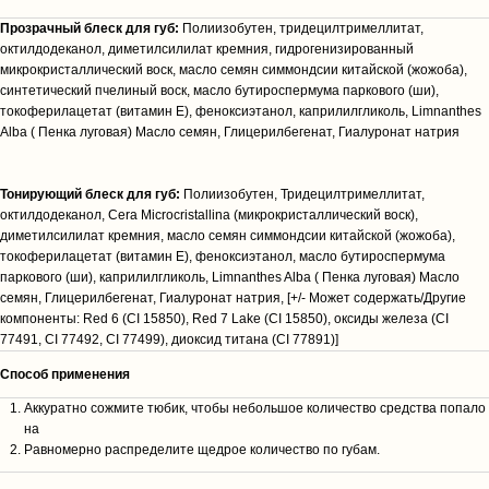
Прозрачный блеск для губ:
Полиизобутен, тридецилтримеллитат,
октилдодеканол, диметилсилилат кремния, гидрогенизированный
микрокристаллический воск, масло семян симмондсии китайской (жожоба),
синтетический пчелиный воск, масло бутироспермума паркового (ши),
токоферилацетат (витамин Е), феноксиэтанол, каприлилгликоль, Limnanthes
Alba ( Пенка луговая) Масло семян, Глицерилбегенат, Гиалуронат натрия
Тонирующий блеск для губ:
Полиизобутен, Тридецилтримеллитат,
октилдодеканол, Cera Microcristallina (микрокристаллический воск),
диметилсилилат кремния, масло семян симмондсии китайской (жожоба),
токоферилацетат (витамин Е), феноксиэтанол, масло бутироспермума
паркового (ши), каприлилгликоль, Limnanthes Alba ( Пенка луговая) Масло
семян, Глицерилбегенат, Гиалуронат натрия, [+/- Может содержать/Другие
компоненты: Red 6 (CI 15850), Red 7 Lake (CI 15850), оксиды железа (CI
77491, CI 77492, CI 77499), диоксид титана (CI 77891)]
Способ применения
Аккуратно сожмите тюбик, чтобы небольшое количество средства попало
на
Равномерно распределите щедрое количество по губам.