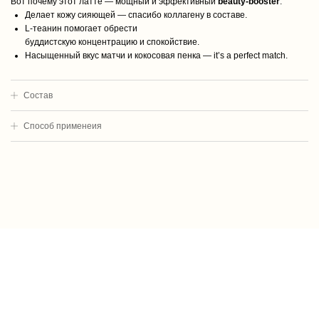
Вот почему этот латте — мощный и эффективный
beauty-booster
.
Делает кожу сияющей — спасибо коллагену в составе.
L-теанин помогает обрести
буддистскую концентрацию и спокойствие.
Насыщенный вкус матчи и кокосовая пенка — it’s a perfect match.
Cостав
Способ применеия