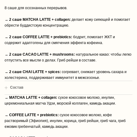
8 саше для осознанных перерывов.
→
2 саше MATCHA LATTE + collagen:
делает кожу сияющей и помогает
обрести буддистскую концентрацию.
→
2 саше COFFEE LATTE + prebiotics:
бодрит, помогает ЖКТ и
содержит адаптогены для смягчения эффекта кофеина.
→
2 саше CACAO LATTE + mushrooms:
натуральное какао: чтобы легко
отпустить все мысли о делах. Гриб рейши в составе.
→
2 саше CHAI LATTE + spices:
согревает, снижает уровень сахара и
холестерина, поддерживает иммунитет в межсезонье.
Cостав
→
MATCHA LATTE + collagen:
сухое кокосовое молоко, инулин,
церемониальная матча Удзи, морской коллаген, камедь акации.
→
COFFEE LATTE + prebiotics:
сухое кокосовое молоко, кофе
растворимый (Эфиопия), инулин, корица, гриб рейши, гриб чага, гриб
ежовик гребенчатый, камедь акации.