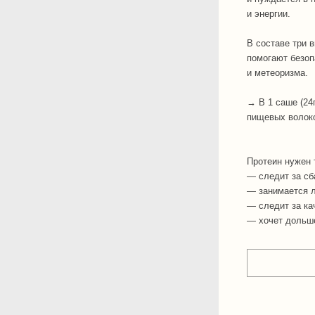
и энергии.
В составе три 
помогают безоп
и метеоризма.
→ В 1 саше (24г
пищевых волоко
Протеин нужен т
— следит за с
— занимается л
— следит за ка
— хочет дольше