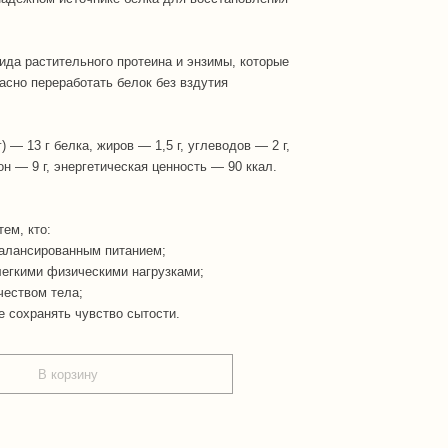
вида растительного протеина и энзимы, которые
асно переработать белок без вздутия
) — 13 г белка, жиров — 1,5 г, углеводов — 2 г,
н — 9 г, энергетическая ценность — 90 ккал.
ем, кто:
балансированным питанием;
егкими физическими нагрузками;
чеством тела;
 сохранять чувство сытости.
В корзину