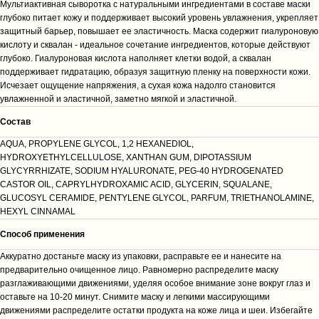
Мультиактивная сыворотка с натуральными ингредиентами в составе маски
глубоко питает кожу и поддерживает высокий уровень увлажнения, укрепляет
защитный барьер, повышает ее эластичность. Маска содержит гиалуроновую
кислоту и сквалан - идеальное сочетание ингредиентов, которые действуют
глубоко. Гиалуроновая кислота наполняет клетки водой, а сквалан
поддерживает гидратацию, образуя защитную пленку на поверхности кожи.
Исчезает ощущение напряжения, а сухая кожа надолго становится
увлажненной и эластичной, заметно мягкой и эластичной.
Cостав
AQUA, PROPYLENE GLYCOL, 1,2 HEXANEDIOL,
HYDROXYETHYLCELLULOSE, XANTHAN GUM, DIPOTASSIUM
GLYCYRRHIZATE, SODIUM HYALURONATE, PEG-40 HYDROGENATED
CASTOR OIL, CAPRYLHYDROXAMIC ACID, GLYCERIN, SQUALANE,
GLUCOSYL CERAMIDE, PENTYLENE GLYCOL, PARFUM, TRIETHANOLAMINE,
HEXYL CINNAMAL
Способ применения
Аккуратно достаньте маску из упаковки, расправьте ее и нанесите на
предварительно очищенное лицо. Равномерно распределите маску
разглаживающими движениями, уделяя особое внимание зоне вокруг глаз и
оставьте на 10-20 минут. Снимите маску и легкими массирующими
движениями распределите остатки продукта на коже лица и шеи. Избегайте