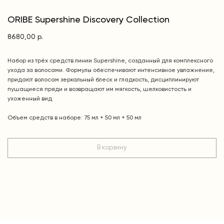
ORIBE Supershine Discovery Collection
8680,00
р.
Набор из трёх средств линии Supershine, созданный для комплексного
ухода за волосами. Формулы обеспечивают интенсивное увлажнение,
придают волосам зеркальный блеск и гладкость, дисциплинируют
пушащиеся пряди и возвращают им мягкость, шелковистость и
ухоженный вид.
Объем средств в наборе: 75 мл + 50 мл + 50 мл
В корзину