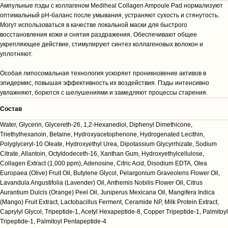
Ампульные пэды с коллагеном Mediheal Collagen Ampoule Pad нормализуют
оптимальный pH-баланс после умывания, устраняют сухость и стянутость.
Могут использоваться в качестве локальной маски для быстрого
восстановления кожи и снятия раздражения. Обеспечивают общее
укрепляющее действие, стимулируют синтез коллагеновых волокон и
уплотняют.
Особая липосомальная технология ускоряет проникновение активов в
эпидермис, повышая эффективность их воздействия. Пэды интенсивно
увлажняют, борются с шелушениями и замедляют процессы старения.
Cостав
Water, Glycerin, Glycereth-26, 1,2-Hexanediol, Diphenyl Dimethicone,
Triethylhexanoin, Betaine, Hydroxyacetophenone, Hydrogenated Lecithin,
Polyglyceryl-10 Oleate, Hydroxyethyl Urea, Dipotassium Glycyrrhizate, Sodium
Citrate, Allantoin, Octyldodeceth-16, Xanthan Gum, Hydroxyethylcellulose,
Collagen Extract (1,000 ppm), Adenosine, Citric Acid, Disodium EDTA, Olea
Europaea (Olive) Fruit Oil, Butylene Glycol, Pelargonium Graveolens Flower Oil,
Lavandula Angustifolia (Lavender) Oil, Anthemis Nobilis Flower Oil, Citrus
Aurantium Dulcis (Orange) Peel Oil, Juniperus Mexicana Oil, Mangifera Indica
(Mango) Fruit Extract, Lactobacillus Ferment, Ceramide NP, Milk Protein Extract,
Caprylyl Glycol, Tripeptide-1, Acetyl Hexapeptide-8, Copper Tripeptide-1, Palmitoyl
Tripeptide-1, Palmitoyl Pentapeptide-4