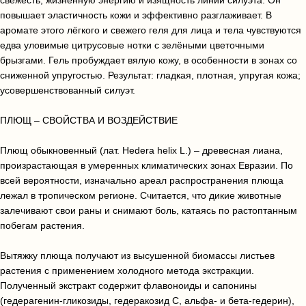
свежесть, жизненную энергию и изящность линий силуэта. Он
повышает эластичность кожи и эффективно разглаживает. В
аромате этого лёгкого и свежего геля для лица и тела чувствуются
едва уловимые цитрусовые нотки с зелёными цветочными
брызгами. Гель пробуждает вялую кожу, в особенности в зонах со
сниженной упругостью. Результат: гладкая, плотная, упругая кожа;
усовершенствованный силуэт.
ПЛЮЩ – СВОЙСТВА И ВОЗДЕЙСТВИЕ
Плющ обыкновенный (лат. Hedera helix L.) – древесная лиана,
произрастающая в умеренных климатических зонах Евразии. По
всей вероятности, изначально ареал распространения плюща
лежал в тропическом регионе. Считается, что дикие животные
залечивают свои раны и снимают боль, катаясь по растоптанным
побегам растения.
Вытяжку плюща получают из высушенной биомассы листьев
растения с применением холодного метода экстракции.
Полученный экстракт содержит флавоноиды и сапонины
(гедерагенин-гликозиды, гедеракозид C, альфа- и бета-гедерин),