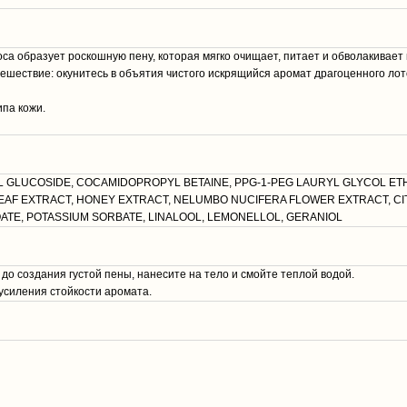
тоса образует роскошную пену, которая мягко очищает, питает и обволакива
шествие: окунитесь в объятия чистого искрящийся аромат драгоценного лот
па кожи.
L GLUCOSIDE, COCAMIDOPROPYL BETAINE, PPG-1-PEG LAURYL GLYCOL ET
AF EXTRACT, HONEY EXTRACT, NELUMBO NUCIFERA FLOWER EXTRACT, CIT
NZOATE, POTASSIUM SORBATE, LINALOOL, LEMONELLOL, GERANIOL
до создания густой пены, нанесите на тело и смойте теплой водой.
усиления стойкости аромата.