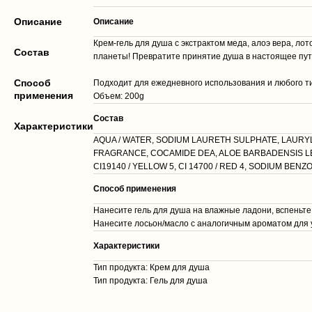
Описание
Описание
Крем-гель для душа с экстрактом меда, алоэ вера, ло
Cостав
планеты! Превратите принятие душа в настоящее путе
Способ
Подходит для ежедневного использования и любого ти
применения
Объем: 200g
Cостав
Характеристики
AQUA / WATER, SODIUM LAURETH SULPHATE, LAURY
FRAGRANCE, COCAMIDE DEA, ALOE BARBADENSIS LE
CI19140 / YELLOW 5, CI 14700 / RED 4, SODIUM BE
Способ применения
Нанесите гель для душа на влажные ладони, вспеньте 
Нанесите лосьон/масло с аналогичным ароматом для 
Характеристики
Тип продукта: Крем для душа
Тип продукта: Гель для душа