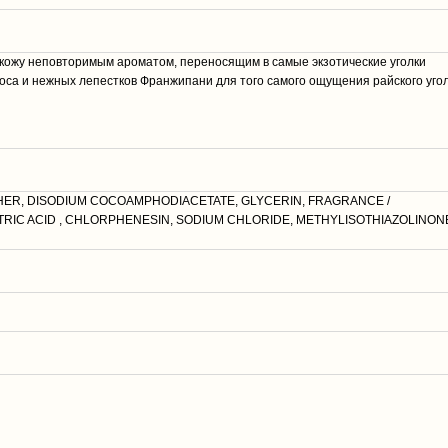
ет кожу неповторимым ароматом, переносящим в самые экзотические уголки
оса и нежных лепестков Франжипани для того самого ощущения райского угол
HER, DISODIUM COCOAMPHODIACETATE, GLYCERIN, FRAGRANCE /
RIC ACID , CHLORPHENESIN, SODIUM CHLORIDE, METHYLISOTHIAZOLINON