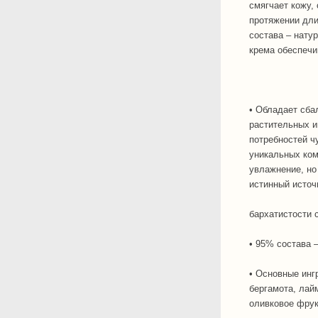
смягчает кожу,
протяжении дли
состава – нату
крема обеспеч
• Обладает сба
растительных и
потребностей ч
уникальных ком
увлажнение, но
истинный источ
бархатистости
• 95% состава 
• Основные инг
бергамота, лай
оливковое фрук