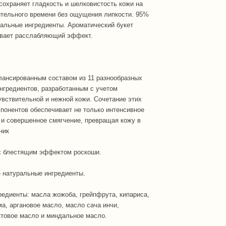
 сохраняет гладкость и шелковистость кожи на
тельного времени без ощущения липкости. 95%
ральные ингредиенты. Ароматический букет
ивает расслабляющий эффект.
лансированным составом из 11 разнообразных
нгредиентов, разработанным с учетом
увствительной и нежной кожи. Сочетание этих
понентов обеспечивает не только интенсивное
 и совершенное смягчение, превращая кожу в
ник
 с блестящим эффектом роскоши.
– натуральные ингредиенты.
редиенты: масла жожоба, грейпфрута, кипариса,
ма, аргановое масло, масло сача инчи,
товое масло и миндальное масло.