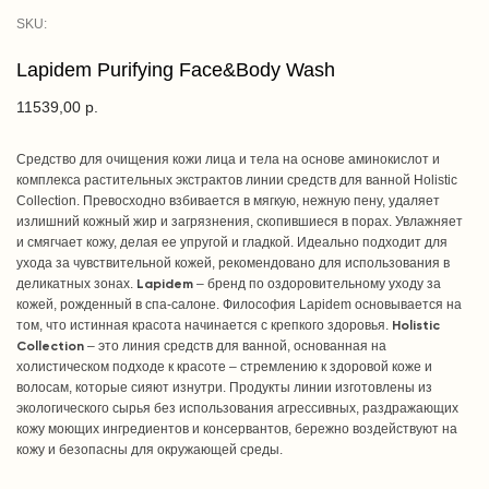
SKU:
Lapidem Purifying Face&Body Wash
11539,00
р.
Средство для очищения кожи лица и тела на основе аминокислот и
комплекса растительных экстрактов линии средств для ванной Holistic
Collection. Превосходно взбивается в мягкую, нежную пену, удаляет
излишний кожный жир и загрязнения, скопившиеся в порах. Увлажняет
и смягчает кожу, делая ее упругой и гладкой. Идеально подходит для
ухода за чувствительной кожей, рекомендовано для использования в
деликатных зонах.
Lapidem
– бренд по оздоровительному уходу за
кожей, рожденный в спа-салоне. Философия Lapidem основывается на
том, что истинная красота начинается с крепкого здоровья.
Holistic
Collection
– это линия средств для ванной, основанная на
холистическом подходе к красоте – стремлению к здоровой коже и
волосам, которые сияют изнутри. Продукты линии изготовлены из
экологического сырья без использования агрессивных, раздражающих
кожу моющих ингредиентов и консервантов, бережно воздействуют на
кожу и безопасны для окружающей среды.