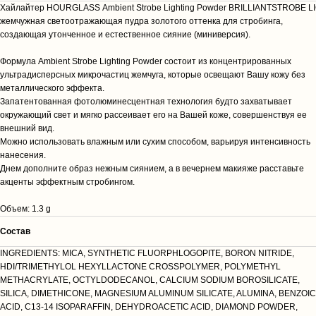
Хайлайтер HOURGLASS Ambient Strobe Lighting Powder BRILLIANTSTROBE LI
жемчужная светоотражающая пудра золотого оттенка для стробинга,
создающая утонченное и естественное сияние (миниверсия).
Формула Ambient Strobe Lighting Powder состоит из концентрированных
ультрадисперсных микрочастиц жемчуга, которые освещают Вашу кожу без
металлического эффекта.
Запатентованная фотолюминесцентная технология будто захватывает
окружающий свет и мягко рассеивает его на Вашей коже, совершенствуя ее
внешний вид.
Можно использовать влажным или сухим способом, варьируя интенсивность
нанесения.
Днем дополните образ нежным сиянием, а в вечернем макияже расставьте
акценты эффектным стробингом.
Объем: 1.3 g
Cостав
INGREDIENTS: MICA, SYNTHETIC FLUORPHLOGOPITE, BORON NITRIDE,
HDI/TRIMETHYLOL HEXYLLACTONE CROSSPOLYMER, POLYMETHYL
METHACRYLATE, OCTYLDODECANOL, CALCIUM SODIUM BOROSILICATE,
SILICA, DIMETHICONE, MAGNESIUM ALUMINUM SILICATE, ALUMINA, BENZOIC
ACID, C13-14 ISOPARAFFIN, DEHYDROACETIC ACID, DIAMOND POWDER,