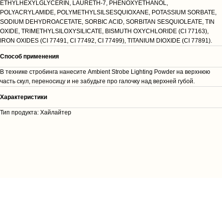
ETHYLHEXYLGLYCERIN, LAURETH-7, PHENOXYETHANOL,
POLYACRYLAMIDE, POLYMETHYLSILSESQUIOXANE, POTASSIUM SORBATE,
SODIUM DEHYDROACETATE, SORBIC ACID, SORBITAN SESQUIOLEATE, TIN
OXIDE, TRIMETHYLSILOXYSILICATE, BISMUTH OXYCHLORIDE (CI 77163),
IRON OXIDES (CI 77491, CI 77492, CI 77499), TITANIUM DIOXIDE (CI 77891).
Способ применения
В технике стробинга нанесите Ambient Strobe Lighting Powder на верхнюю
часть скул, переносицу и не забудьте про галочку над верхней губой.
Характеристики
Тип продукта: Хайлайтер