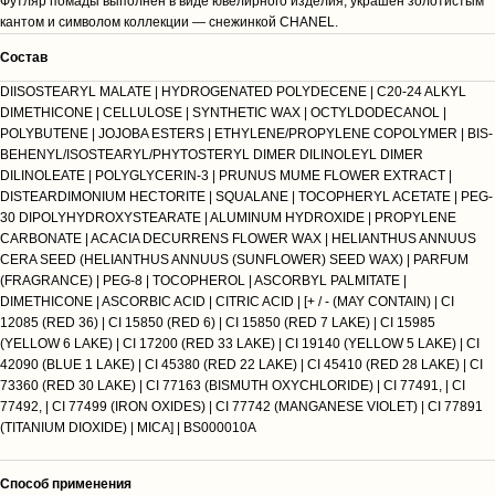
Футляр помады выполнен в виде ювелирного изделия, украшен золотистым
кантом и символом коллекции — снежинкой CHANEL.
Cостав
DIISOSTEARYL MALATE | HYDROGENATED POLYDECENE | C20-24 ALKYL
DIMETHICONE | CELLULOSE | SYNTHETIC WAX | OCTYLDODECANOL |
POLYBUTENE | JOJOBA ESTERS | ETHYLENE/PROPYLENE COPOLYMER | BIS-
BEHENYL/ISOSTEARYL/PHYTOSTERYL DIMER DILINOLEYL DIMER
DILINOLEATE | POLYGLYCERIN-3 | PRUNUS MUME FLOWER EXTRACT |
DISTEARDIMONIUM HECTORITE | SQUALANE | TOCOPHERYL ACETATE | PEG-
30 DIPOLYHYDROXYSTEARATE | ALUMINUM HYDROXIDE | PROPYLENE
CARBONATE | ACACIA DECURRENS FLOWER WAX | HELIANTHUS ANNUUS
CERA SEED (HELIANTHUS ANNUUS (SUNFLOWER) SEED WAX) | PARFUM
(FRAGRANCE) | PEG-8 | TOCOPHEROL | ASCORBYL PALMITATE |
DIMETHICONE | ASCORBIC ACID | CITRIC ACID | [+ / - (MAY CONTAIN) | CI
12085 (RED 36) | CI 15850 (RED 6) | CI 15850 (RED 7 LAKE) | CI 15985
(YELLOW 6 LAKE) | CI 17200 (RED 33 LAKE) | CI 19140 (YELLOW 5 LAKE) | CI
42090 (BLUE 1 LAKE) | CI 45380 (RED 22 LAKE) | CI 45410 (RED 28 LAKE) | CI
73360 (RED 30 LAKE) | CI 77163 (BISMUTH OXYCHLORIDE) | CI 77491, | CI
77492, | CI 77499 (IRON OXIDES) | CI 77742 (MANGANESE VIOLET) | CI 77891
(TITANIUM DIOXIDE) | MICA] | BS000010A
Способ применения