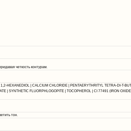
ридавая четкость контурам.
 1,2-HEXANEDIOL | CALCIUM CHLORIDE | PENTAERYTHRITYL TETRA-DI-T-BU
 | SYNTHETIC FLUORPHLOGOPITE | TOCOPHEROL | CI 77491 (IRON OXIDES
етить тон.