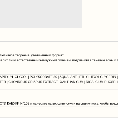
клюзивное творение, увеличенный формат.
арит лицо естественным жемчужным сиянием, подсвечивая теневые зоны и п
CAPRYLYL GLYCOL | POLYSORBATE 80 | SQUALANE | ETHYLHEXYLGLYCERIN |
ER | CHONDRUS CRISPUS EXTRACT | XANTHAN GUM | DICALCIUM PHOSPHATE
 КАБУКИ N°108 и нанесите на вершину скул и на спинку носа, чтобы подсв