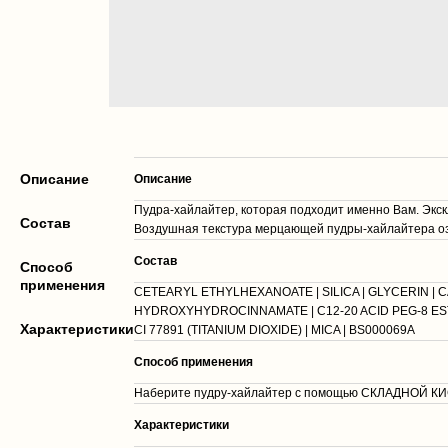
Описание
Описание
Пудра-хайлайтер, которая подходит именно Вам. Экс
Cостав
Воздушная текстура мерцающей пудры-хайлайтера оз
Cостав
Способ
применения
CETEARYL ETHYLHEXANOATE | SILICA | GLYCERIN | 
HYDROXYHYDROCINNAMATE | C12-20 ACID PEG-8 EST
Характеристики
CI 77891 (TITANIUM DIOXIDE) | MICA | BS000069A
Способ применения
Наберите пудру-хайлайтер с помощью СКЛАДНОЙ КИСТИ
Характеристики