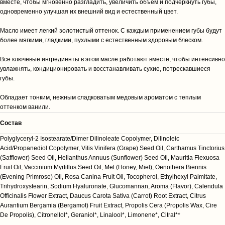
вместе, чтобы мгновенно разгладить, увеличить объем и подчеркнуть губы,
одновременно улучшая их внешний вид и естественный цвет.
Масло имеет легкий золотистый оттенок. С каждым применением губы будут
более мягкими, гладкими, пухлыми с естественным здоровым блеском.
Все ключевые ингредиенты в этом масле работают вместе, чтобы интенсивно
увлажнять, кондиционировать и восстанавливать сухие, потрескавшиеся
губы.
Обладает тонким, нежным сладковатым медовым ароматом с теплым
оттенком ванили.
Состав
Polyglyceryl-2 Isostearate/Dimer Dilinoleate Copolymer, Dilinoleic
Acid/Propanediol Copolymer, Vitis Vinifera (Grape) Seed Oil, Carthamus Tinctorius
(Safflower) Seed Oil, Helianthus Annuus (Sunflower) Seed Oil, Mauritia Flexuosa
Fruit Oil, Vaccinium Myrtillus Seed Oil, Mel (Honey, Miel), Oenothera Biennis
(Evening Primrose) Oil, Rosa Canina Fruit Oil, Tocopherol, Ethylhexyl Palmitate,
Trihydroxystearin, Sodium Hyaluronate, Glucomannan, Aroma (Flavor), Calendula
Officinalis Flower Extract, Daucus Carota Sativa (Carrot) Root Extract, Citrus
Aurantium Bergamia (Bergamot) Fruit Extract, Propolis Cera (Propolis Wax, Cire
De Propolis), Citronellol*, Geraniol*, Linalool*, Limonene*, Citral**