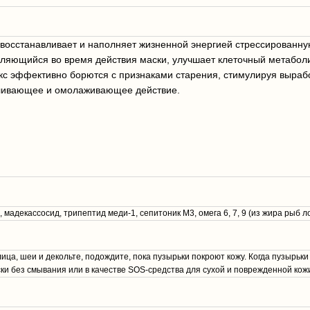
восстанавливает и наполняет жизненной энергией стрессированную
ляющийся во время действия маски, улучшает клеточный метаболи
с эффективно борются с признаками старения, стимулируя выработк
вливающее и омолаживающее действие.
 мадекассосид, трипептид меди-1, сепитоник М3, омега 6, 7, 9 (из жира рыб
ца, шеи и декольте, подождите, пока пузырьки покроют кожу. Когда пузырьки
ски без смывания или в качестве SOS-средства для сухой и поврежденной к