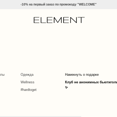
-10% на
первый заказ по промокоду "WELCOME"
аты
Одежда
Намекнуть о подарке
Wellness
Клуб не анонимных бьютигол
✨
#hardtoget