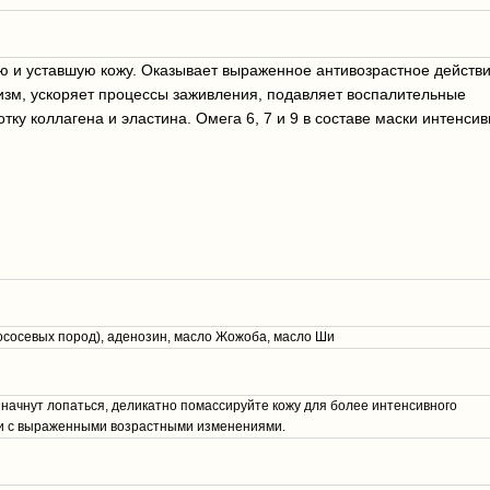
 и уставшую кожу. Оказывает выраженное антивозрастное действи
зм, ускоряет процессы заживления, подавляет воспалительные
у коллагена и эластина. Омега 6, 7 и 9 в составе маски интенсив
 лососевых пород), аденозин, масло Жожоба, масло Ши
 начнут лопаться, деликатно помассируйте кожу для более интенсивного
ожи с выраженными возрастными изменениями.