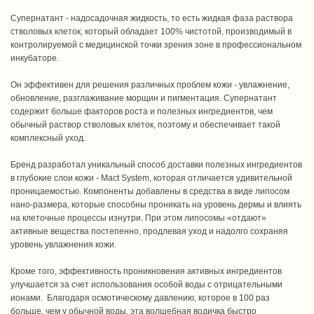
Супернатант - надосадочная жидкость, то есть жидкая фаза раствора
стволовых клеток, который обладает 100% чистотой, производимый в
контролируемой с медицинской точки зрения зоне в профессиональном
инкубаторе.
Он эффективен для решения различных проблем кожи - увлажнение,
обновление, разглаживание морщин и пигментация. Супернатант
содержит больше факторов роста и полезных ингредиентов, чем
обычный раствор стволовых клеток, поэтому и обеспечивает такой
комплексный уход.
Бренд разработал уникальный способ доставки полезных ингредиентов
в глубокие слои кожи - Mact System, которая отличается удивительной
проницаемостью. Компоненты добавлены в средства в виде липосом
нано-размера, которые способны проникать на уровень дермы и влиять
на клеточные процессы изнутри. При этом липосомы «отдают»
активные вещества постепенно, продлевая уход и надолго сохраняя
уровень увлажнения кожи.
Кроме того, эффективность проникновения активных ингредиентов
улучшается за счет использования особой воды с отрицательными
ионами. Благодаря осмотическому давлению, которое в 100 раз
больше, чем у обычной воды, эта волшебная водичка быстро