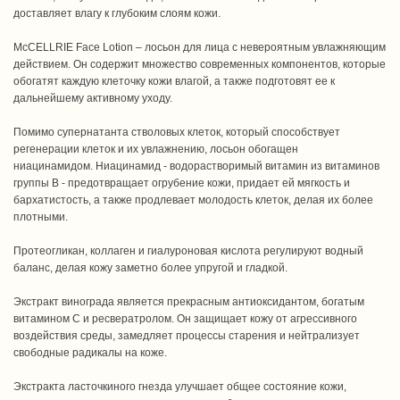
доставляет влагу к глубоким слоям кожи.
McCELLRIE Face Lotion – лосьон для лица с невероятным увлажняющим
действием. Он содержит множество современных компонентов, которые
обогатят каждую клеточку кожи влагой, а также подготовят ее к
дальнейшему активному уходу.
Помимо супернатанта стволовых клеток, который способствует
регенерации клеток и их увлажнению, лосьон обогащен
ниацинамидом. Ниацинамид - водорастворимый витамин из витаминов
группы В - предотвращает огрубение кожи, придает ей мягкость и
бархатистость, а также продлевает молодость клеток, делая их более
плотными.
Протеогликан, коллаген и гиалуроновая кислота регулируют водный
баланс, делая кожу заметно более упругой и гладкой.
Экстракт винограда является прекрасным антиоксидантом, богатым
витамином С и ресвератролом. Он защищает кожу от агрессивного
воздействия среды, замедляет процессы старения и нейтрализует
свободные радикалы на коже.
Экстракта ласточкиного гнезда улучшает общее состояние кожи,