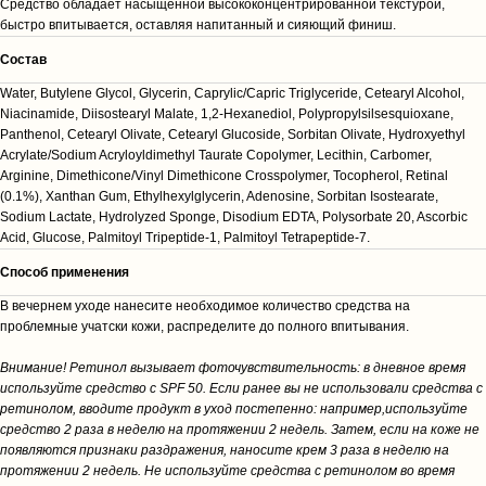
Средство обладает насыщенной высококонцентрированной текстурой,
быстро впитывается, оставляя напитанный и сияющий финиш.
Cостав
Water, Butylene Glycol, Glycerin, Caprylic/Capric Triglyceride, Cetearyl Alcohol,
Niacinamide, Diisostearyl Malate, 1,2-Hexanediol, Polypropylsilsesquioxane,
Panthenol, Cetearyl Olivate, Cetearyl Glucoside, Sorbitan Olivate, Hydroxyethyl
Acrylate/Sodium Acryloyldimethyl Taurate Copolymer, Lecithin, Carbomer,
Arginine, Dimethicone/Vinyl Dimethicone Crosspolymer, Tocopherol, Retinal
(0.1%), Xanthan Gum, Ethylhexylglycerin, Adenosine, Sorbitan Isostearate,
Sodium Lactate, Hydrolyzed Sponge, Disodium EDTA, Polysorbate 20, Ascorbic
Acid, Glucose, Palmitoyl Tripeptide-1, Palmitoyl Tetrapeptide-7.
Способ применения
В вечернем уходе нанесите необходимое количество средства на
проблемные учатски кожи, распределите до полного впитывания.
Внимание! Ретинол вызывает фоточувствительность: в дневное время
используйте средство с SPF 50. Если ранее вы не использовали средства с
ретинолом, вводите продукт в уход постепенно: например,используйте
средство 2 раза в неделю на протяжении 2 недель. Затем, если на коже не
появляются признаки раздражения, наносите крем 3 раза в неделю на
протяжении 2 недель. Не используйте средства с ретинолом во время