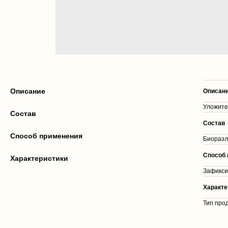
Описание
Описан
Уложите
Cостав
Cостав
Способ применения
Биоразл
Способ 
Характеристики
Зафикси
Характе
Тип прод