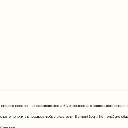
с продаж подарочных сертификатов и 15% с товаров из специального раздел
можете получить в подарок любые виды услуг ElementSpa и ElementCare общ
 6 месяцев