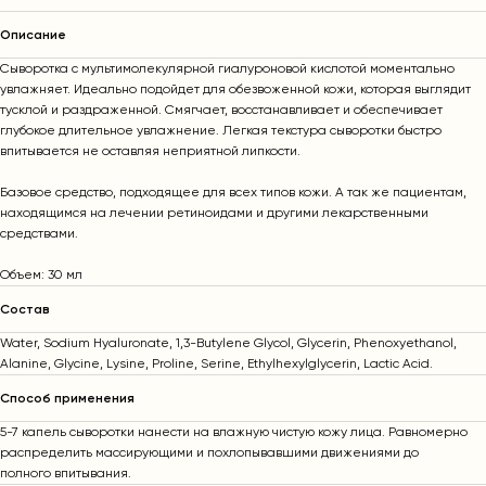
Описание
Сыворотка с мультимолекулярной гиалуроновой кислотой моментально
увлажняет. Идеально подойдет для обезвоженной кожи, которая выглядит
тусклой и раздраженной. Смягчает, восстанавливает и обеспечивает
глубокое длительное увлажнение. Легкая текстура сыворотки быстро
впитывается не оставляя неприятной липкости.
Базовое средство, подходящее для всех типов кожи. А так же пациентам,
находящимся на лечении ретиноидами и другими лекарственными
средствами.
Объем: 30 мл
Cостав
Water, Sodium Hyaluronate, 1,3-Butylene Glycol, Glycerin, Phenoxyethanol,
Alanine, Glycine, Lysine, Proline, Serine, Ethylhexylglycerin, Lactic Acid.
Способ применения
5-7 капель сыворотки нанести на влажную чистую кожу лица. Равномерно
распределить массирующими и похлопывавшими движениями до
полного впитывания.