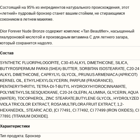
Состоящий на 95% из ингредиентов натурального происхождения, этот
«летний» пудровый бронзер станет вашим стойким, не стирающимся
союзником в летнем макияже.
Dior Forever Nude Bronze содержит комплекс «Tan Beautifier», насыщенный
гиалуроновой кислотой и производным витамина С для летнего загара,
который сохранится надолго.
Cостав
SYNTHETIC FLUORPHLOGOPITE, C30-45 ALKYL DIMETHICONE, SILICA,
BUTYROSPERMUM PARKII (SHEA) BUTTER, SORBITAN ISOSTEARATE, C20-24
ALKYL DIMETHICONE, CAPRYLYL GLYCOL, PRUNUS ARMENIACA (APRICOT)
KERNEL OIL, ETHYLHEXYLGLYCERIN, PARFUM (FRAGRANCE),
PENTAERYTHRITYL TETRA-DI-T-BUTYL HYDROXYHYDROCINNAMATE,
POLYMETHYLSILSESQUIOXANE, C20-24 OLEFIN, ALUMINA, GLYCERIN, AQUA
(WATER), TOCOPHEROL, ZINC STEARATE,BUTYLENE GLYCOL, HYDROLYZED
VIOLA TRICOLOR EXTRACT, ROSA MULTIFLORA FRUIT EXTRACT, 1,2-
HEXANEDIOL, STEARIC ACID, [CI 77491, CI 77492, CI 77499 (IRON OXIDES), CI
77891 (TITANIUM DIOXIDE].
Характеристики
Тип продукта: Бронзер