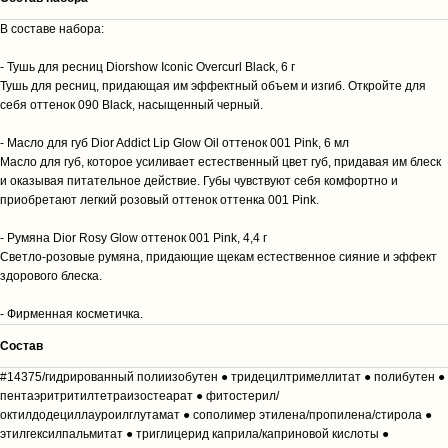
В составе набора:
- Тушь для ресниц Diorshow Iconic Overcurl Black, 6 г
Тушь для ресниц, придающая им эффектный объем и изгиб. Откройте для
себя оттенок 090 Black, насыщенный черный.
- Масло для губ Dior Addict Lip Glow Oil оттенок 001 Pink, 6 мл
Масло для губ, которое усиливает естественный цвет губ, придавая им блеск
и оказывая питательное действие. Губы чувствуют себя комфортно и
приобретают легкий розовый оттенок оттенка 001 Pink.
- Румяна Dior Rosy Glow оттенок 001 Pink, 4,4 г
Светло-розовые румяна, придающие щекам естественное сияние и эффект
здорового блеска.
- Фирменная косметичка.
Cостав
#14375/гидрированный полиизобутен ● тридецилтримеллитат ● полибутен ●
пентаэритритилтетраизостеарат ● фитостерил/
октилдодециллауроилглутамат ● сополимер этилена/пропилена/стирола ●
этилгексилпальмитат ● триглицерид каприла/каприновой кислоты ●