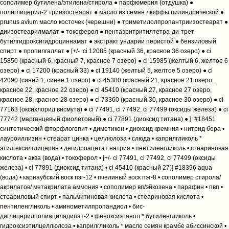
сополимер бутилена/этилена/стирола ● парфюмерия (отдушка) ●
полиглицерил-2 триизостеарат ● масло из семян люффы цилиндрической ●
prunus avium масло косточек (черешни) ● триметилолпропантриизостеарат ●
диизостеарилмалат ● токоферол ● пентаэритритилтетра-ди-трет-
бутилгидроксигидроциннамат ● экстракт ундарии перистой ● бензиловый
спирт ● пропилгаллат ● [+/- :ci 12085 (красный 36, красное 36 озеро) ● ci
15850 (красный 6, красный 7, красное 7 озеро) ● ci 15985 (желтый 6, желтое 6
озеро) ● ci 17200 (красный 33) ● ci 19140 (желтый 5, желтое 5 озеро) ● ci
42090 (синий 1, синее 1 озеро) ● ci 45380 (красный 21, красное 21 озеро,
красное 22, красное 22 озеро) ● ci 45410 (красный 27, красное 27 озеро,
красное 28, красное 28 озеро) ● ci 73360 (красный 30, красное 30 озеро) ● ci
77163 (оксихлорид висмута) ● ci 77491, ci 77492, ci 77499 (оксиды железа) ● ci
77742 (марганцевый фиолетовый) ● ci 77891 (диоксид титана) ● ]. #18451
синтетический фторфлогопит • диметикон • диоксид кремния • нитрид бора •
лауроиллизин • стеарат цинка • целлюлоза • слюда • каприлгликоль *
этилгексилглицерин • дегидроацетат натрия • пентиленгликоль • стеариновая
кислота • аква (вода) • токоферол • [+/- ci 77491, ci 77492, ci 77499 (оксиды
железа) • ci 77891 (диоксид титана) • ci 45410 (красный 27)] #18396 aqua
(вода) • карнаубский воск пэг-12 • пчелиный воск пэг-8 • сополимер стирола/
акрилатов/ метакрилата аммония • сополимер вп/эйкозена • парафин • пвп •
стеариловый спирт • пальмитиновая кислота • стеариновая кислота •
пентиленгликоль • аминометилпропандиол • бис-
диглицерилполиациладипат-2 • феноксиэтанол * бутиленгликоль •
гидроксиэтилцеллюлоза • каприлгликоль * масло семян крамбе абиссинской •