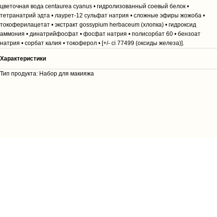
цветочная вода centaurea cyanus • гидролизованный соевый белок •
тетранатрий эдта • лаурет-12 сульфат натрия • сложные эфиры жожоба •
токоферилацетат • экстракт gossypium herbaceum (хлопка) • гидроксид
аммония • динатрийфосфат • фосфат натрия • полисорбат 60 • бензоат
натрия • сорбат калия • токоферол • [+/- ci 77499 (оксиды железа)].
Характеристики
Тип продукта: Набор для макияжа