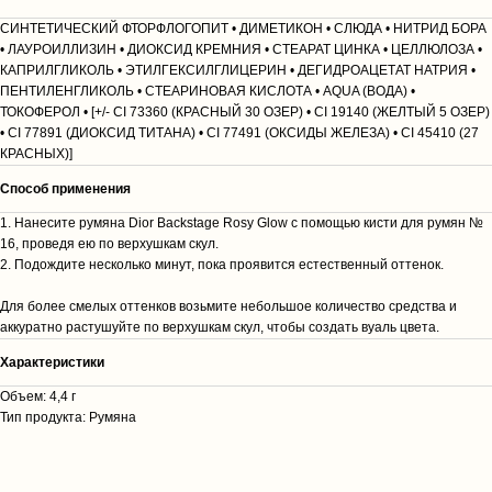
СИНТЕТИЧЕСКИЙ ФТОРФЛОГОПИТ • ДИМЕТИКОН • СЛЮДА • НИТРИД БОРА
• ЛАУРОИЛЛИЗИН • ДИОКСИД КРЕМНИЯ • СТЕАРАТ ЦИНКА • ЦЕЛЛЮЛОЗА •
КАПРИЛГЛИКОЛЬ • ЭТИЛГЕКСИЛГЛИЦЕРИН • ДЕГИДРОАЦЕТАТ НАТРИЯ •
ПЕНТИЛЕНГЛИКОЛЬ • СТЕАРИНОВАЯ КИСЛОТА • AQUA (ВОДА) •
ТОКОФЕРОЛ • [+/- CI 73360 (КРАСНЫЙ 30 ОЗЕР) • CI 19140 (ЖЕЛТЫЙ 5 ОЗЕР)
• CI 77891 (ДИОКСИД ТИТАНА) • CI 77491 (ОКСИДЫ ЖЕЛЕЗА) • CI 45410 (27
КРАСНЫХ)]
Способ применения
1. Нанесите румяна Dior Backstage Rosy Glow с помощью кисти для румян №
16, проведя ею по верхушкам скул.
2. Подождите несколько минут, пока проявится естественный оттенок.
Для более смелых оттенков возьмите небольшое количество средства и
аккуратно растушуйте по верхушкам скул, чтобы создать вуаль цвета.
Характеристики
Объем: 4,4 г
Тип продукта: Румяна