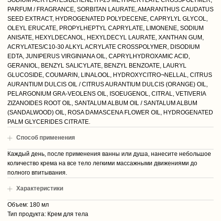
SODIUM ACRYLATES/BEHENETH-25 METHACRYLATE CROSSPOLYMER,
PARFUM / FRAGRANCE, SORBITAN LAURATE, AMARANTHUS CAUDATUS
SEED EXTRACT, HYDROGENATED POLYDECENE, CAPRYLYL GLYCOL,
OLEYL ERUCATE, PROPYLHEPTYL CAPRYLATE, LIMONENE, SODIUM
ANISATE, HEXYLDECANOL, HEXYLDECYL LAURATE, XANTHAN GUM,
ACRYLATES/C10-30 ALKYL ACRYLATE CROSSPOLYMER, DISODIUM
EDTA, JUNIPERUS VIRGINIANA OIL, CAPRYLHYDROXAMIC ACID,
GERANIOL, BENZYL SALICYLATE, BENZYL BENZOATE, LAURYL
GLUCOSIDE, COUMARIN, LINALOOL, HYDROXYCITRO¬NELLAL, CITRUS
AURANTIUM DULCIS OIL / CITRUS AURANTIUM DULCIS (ORANGE) OIL,
PELARGONIUM GRA-VEOLENS OIL, ISOEUGENOL, CITRAL, VETIVERIA
ZIZANOIDES ROOT OIL, SANTALUM ALBUM OIL / SANTALUM ALBUM
(SANDALWOOD) OIL, ROSA DAMASCENA FLOWER OIL, HYDROGENATED
PALM GLYCERIDES CITRATE.
Способ применения
Каждый день, после применения ванны или душа, нанесите небольшое
количество крема на все тело легкими массажными движениями до
полного впитывания.
Характеристики
Объем: 180 мл
Тип продукта: Крем для тела