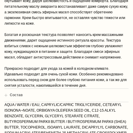
окутывает кожу, даруя шелковистость и ощущение комфорта. Благодаря
питательному маслу амаранта восстанавливает даже самую сухую кожу,
а эксклюзивная смесь эфирных масел способствует обретению
гармонии. Крем быстро впитывается, не оставляя чувство тяжести или
липкости на коже.
Богатая и роскошная текстура позволяет наносить крем массажными
движениями, дарит ощущение истинного ритуала красоты. Текстура
взбитых сливок с нежным шелковистым эффектом глубоко увлажняет
кожу, нуждающуюся в питании и защите. Благодаря смеси эфирных
масел, обладает антистрессовым действием и снимает напряжение.
Прекрасно подходит для ухода за кожей в холодном климате.
Идеавльно подходит для очень сухой кожи. Особенно рекомендовано
использовать перед сном для более глубоко питания кожи, а так же для
снятия усталости, накопившейся в течение дня.
Cостав
AQUA / WATER / EAU, CAPRYLIC/CAPRIC TRIGLYCERIDE, CETEARYL
ISONONA¬NOATE, ORBIGNYA OLEIFERA SEED OIL, C12-15 ALKYL
BENZOATE, GLYCERIN, GLYCERYL STEARATE CITRATE,
BUTYROSPERMUM PARKII BUTTER / BUTYROSPERMUM PARKII (SHEA)
BUTTER, TOCOPHEROL, ISOAMYL LAURATE, DICAPRYLYL CARBONATE,