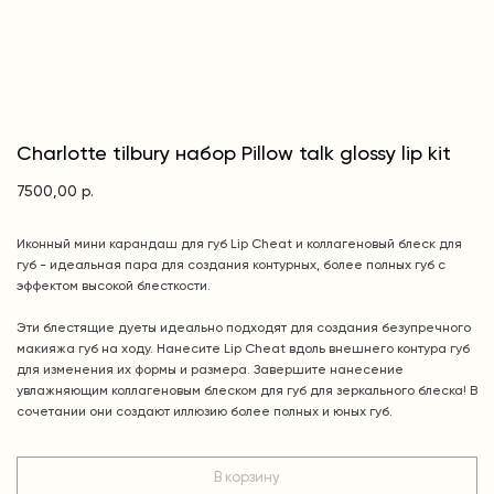
Charlotte tilbury набор Pillow talk glossy lip kit
7500,00
р.
Иконный мини карандаш для губ Lip Cheat и коллагеновый блеск для
губ - идеальная пара для создания контурных, более полных губ с
эффектом высокой блесткости.
Эти блестящие дуеты идеально подходят для создания безупречного
макияжа губ на ходу. Нанесите Lip Cheat вдоль внешнего контура губ
для изменения их формы и размера. Завершите нанесение
увлажняющим коллагеновым блеском для губ для зеркального блеска! В
сочетании они создают иллюзию более полных и юных губ.
В корзину