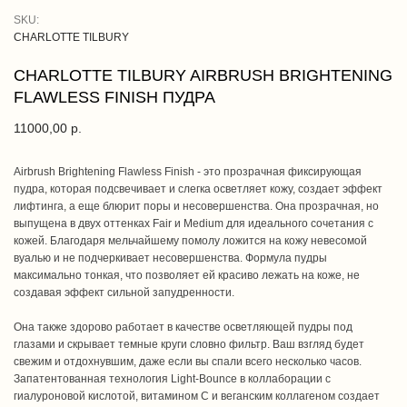
SKU:
CHARLOTTE TILBURY
CHARLOTTE TILBURY AIRBRUSH BRIGHTENING
FLAWLESS FINISH ПУДРА
11000,00
р.
Airbrush Brightening Flawless Finish - это прозрачная фиксирующая
пудра, которая подсвечивает и слегка осветляет кожу, создает эффект
лифтинга, а еще блюрит поры и несовершенства. Она прозрачная, но
выпущена в двух оттенках Fair и Medium для идеального сочетания с
кожей. Благодаря мельчайшему помолу ложится на кожу невесомой
вуалью и не подчеркивает несовершенства. Формула пудры
максимально тонкая, что позволяет ей красиво лежать на коже, не
создавая эффект сильной запудренности.
Она также здорово работает в качестве осветляющей пудры под
глазами и скрывает темные круги словно фильтр. Ваш взгляд будет
свежим и отдохнувшим, даже если вы спали всего несколько часов.
Запатентованная технология Light-Bounce в коллаборации с
гиалуроновой кислотой, витамином С и веганским коллагеном создает