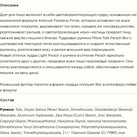
Описание
Дуэт для лица включает в себя цветокорректирующую пудру, основанную на
знаменитой формуле Airbrush Flawless Finish, которая оставляет на коже
невесомое покрытие, выравнивает тон кожи, скрывая ее несовершенства,
разглаживает рельеф, а светоотражающие нано-частицы придают лицу
свежий вид без лишнего блеска. Пудровые румяна Pillow Talk Peach Blur с
шелковистой текстурой легко растушевываются и создают естественный
румянец, разглаживая кожу и делая внешний вид отдохнувшим.
Новый оттенок пудры Light Peach и румяна в оттенке Peach идеально
сочетаются друг с другом, придавая коже лица персиковый градиент. Они
легко распределяются и смешиваются между собой, обеспечивая стойкий
макияж на весь день!
Роскошный футляр палетки в форме сердца погрузит Вас в атмосферу любви
и флирта!
Cостав
Румяна:
Talc, Oryza Sativa (Rice) Starch, Dimethicone, Octyldodecyl Stearoyl
Stearate, Aluminum Hydroxide, Zea Mays (Corn) Starch, Zinc Stearate,
Caprylyl Glycol, Phenoxyethanol, Hexylene Glycol, Isononyl Isononanoate,
Dimethicone/Vinyl Dimethicone Crosspolymer, Polymethylsilsesquioxane,
Silica, Kaolin, Trimethylsiloxysilicate, [+/- Titanium Dioxide (Ci 77891), Iron