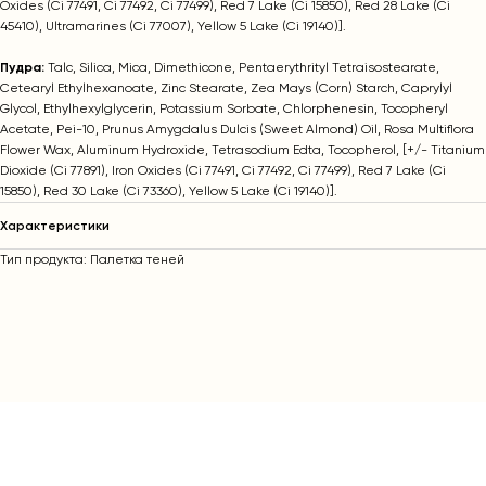
Oxides (Ci 77491, Ci 77492, Ci 77499), Red 7 Lake (Ci 15850), Red 28 Lake (Ci
45410), Ultramarines (Ci 77007), Yellow 5 Lake (Ci 19140)].
Пудра:
Talc, Silica, Mica, Dimethicone, Pentaerythrityl Tetraisostearate,
Cetearyl Ethylhexanoate, Zinc Stearate, Zea Mays (Corn) Starch, Caprylyl
Glycol, Ethylhexylglycerin, Potassium Sorbate, Chlorphenesin, Tocopheryl
Acetate, Pei-10, Prunus Amygdalus Dulcis (Sweet Almond) Oil, Rosa Multiflora
Flower Wax, Aluminum Hydroxide, Tetrasodium Edta, Tocopherol, [+/- Titanium
Dioxide (Ci 77891), Iron Oxides (Ci 77491, Ci 77492, Ci 77499), Red 7 Lake (Ci
15850), Red 30 Lake (Ci 73360), Yellow 5 Lake (Ci 19140)].
Характеристики
Тип продукта: Палетка теней