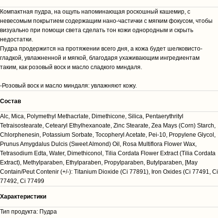
Компактная пудра, на ощупь напоминающая роскошный кашемир, с
невесомым покрытием содержащим нано-частички с мягким фокусом, чтобы
визуально при помощи света сделать тон кожи однородным и скрыть
недостатки.
Пудра продержится на протяжении всего дня, а кожа будет шелковисто-
гладкой, увлажненной и мягкой, благодаря ухаживающим ингредиентам
таким, как розовый воск и масло сладкого миндаля.
-Розовый воск и масло миндаля: увлажняют кожу.
Cостав
Alc, Mica, Polymethyl Methacrlate, Dimethicone, Silica, Pentaerythrityl
Tetraisostearate, Cetearyl Ethylhexanoate, Zinc Stearate, Zea Mays (Corn) Starch,
Chlorphenesin, Potassium Sorbate, Tocopheryl Acetate, Pei-10, Propylene Glycol,
Prunus Amygdalus Dulcis (Sweet Almond) Oil, Rosa Multiflora Flower Wax,
Tetrasodium Edta, Water, Dimethiconol, Tilia Cordata Flower Extract (Tilia Cordata
Extract), Methylparaben, Ethylparaben, Propylparaben, Butylparaben, [May
Contain/Peut Contenir (+/-): Titanium Dioxide (Ci 77891), Iron Oxides (Ci 77491, Ci
77492, Ci 77499
Характеристики
Тип продукта: Пудра