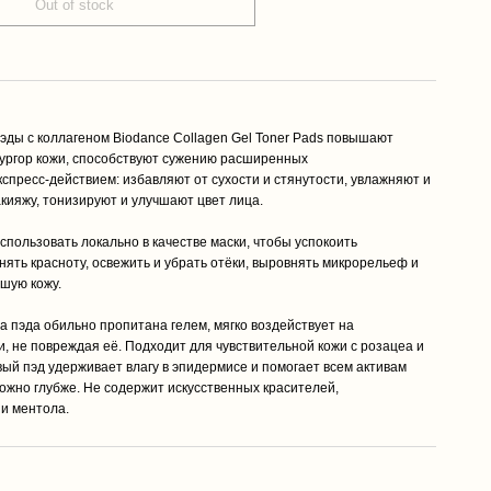
Out of stock
эды с коллагеном Biodance Collagen Gel Toner Pads повышают
тургор кожи, способствуют сужению расширенных
кспресс-действием: избавляют от сухости и стянутости, увлажняют и
акияжу, тонизируют и улучшают цвет лица.
спользовать локально в качестве маски, чтобы успокоить
нять красноту, освежить и убрать отёки, выровнять микрорельеф и
вшую кожу.
а пэда обильно пропитана гелем, мягко воздействует на
и, не повреждая её. Подходит для чувствительной кожи с розацеа и
вый пэд удерживает влагу в эпидермисе и помогает всем активам
можно глубже. Не содержит искусственных красителей,
и ментола.