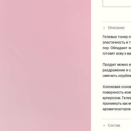
Описание
Гелевые тонер-п
эластичность и 
пор. Обладают э
готовят кожу к м
Продукт можно и
раздражение и с
смягчить огрубе
Хлопковая основ
поверхность кож
куперозом. Геле
проникнуть как 
ароматизаторов 
Cостав