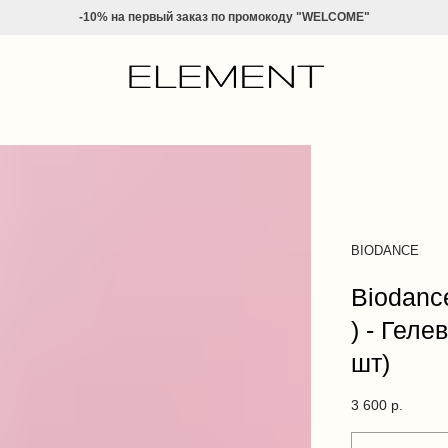
-10% на
первый заказ по промокоду "WELCOME"
BIODANCE
Biodan
) - Гел
шт)
3 600
р.