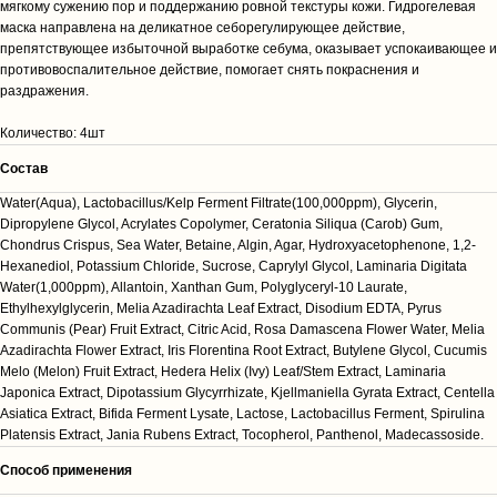
мягкому сужению пор и поддержанию ровной текстуры кожи. Гидрогелевая
маска направлена на деликатное себорегулирующее действие,
препятствующее избыточной выработке себума, оказывает успокаивающее и
противовоспалительное действие, помогает снять покраснения и
раздражения.
Количество: 4шт
Cостав
Water(Aqua), Lactobacillus/Kelp Ferment Filtrate(100,000ppm), Glycerin,
Dipropylene Glycol, Acrylates Copolymer, Ceratonia Siliqua (Carob) Gum,
Chondrus Crispus, Sea Water, Betaine, Algin, Agar, Hydroxyacetophenone, 1,2-
Hexanediol, Potassium Chloride, Sucrose, Caprylyl Glycol, Laminaria Digitata
Water(1,000ppm), Allantoin, Xanthan Gum, Polyglyceryl-10 Laurate,
Ethylhexylglycerin, Melia Azadirachta Leaf Extract, Disodium EDTA, Pyrus
Communis (Pear) Fruit Extract, Citric Acid, Rosa Damascena Flower Water, Melia
Azadirachta Flower Extract, Iris Florentina Root Extract, Butylene Glycol, Cucumis
Melo (Melon) Fruit Extract, Hedera Helix (Ivy) Leaf/Stem Extract, Laminaria
Japonica Extract, Dipotassium Glycyrrhizate, Kjellmaniella Gyrata Extract, Centella
Asiatica Extract, Bifida Ferment Lysate, Lactose, Lactobacillus Ferment, Spirulina
Platensis Extract, Jania Rubens Extract, Tocopherol, Panthenol, Madecassoside.
Способ применения