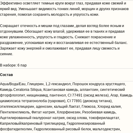
Эффективно осветляет темные круги вокруг глаз, придавая коже свежий и
яркий вид. Уменьшает видимость тонких линий, морщин и других признаков
старения, помогая сохранить молодость и упругость кожи.
Сокращает отечность и мешки под глазами, делая взгляд более ясным и
отдохнувшим. Обогащает кожу влагой, удерживая ее в тканях и придавая
коже увлажненность, упругость и гладкость. Снижает покраснение и
раздражение, успокаивая кожу и восстанавливая ее естественный баланс.
Заряжает кожу энергией и омолаживает ее, придавая лицу свежесть и
сияние.
В наборе: 6 пар
Cостав
Aqua/Вода/Eau, Глицерин, 1,2-гександиол, Порошок хондруса хрустящего,
Камедь Ceratonia Siliqua, Ксантановая камедь, аллантоин, синтетический
фторфлогопит, ниацинамид, пантенол, CI 77491 (оксид железа), Агар, Камедь
циамопсиса тетрагонолоба (гуаровая), CI 77891 (диоксид титана),
этилгексилглицерин, аденозин, кальций Лактат, Глюкоза, Хлорид калия,
Пентиленгликоль, Фитат натрия, Хлорфенезин, Ризобиевая камедь,
Ацетилированный гиалуронат натрия, оксид олова, токоферилацетат,
Каприловый/каприновый триглицерид, Гидрогенизированный
фосфатидилхолин, Гидролизованный рисовый белок, мальтодекстрин,