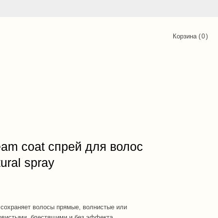
Корзина (
0
)
am coat спрей для волос
ural spray
 сохраняет волосы прямые, волнистые или
овистыми, блестящими и без эффекта