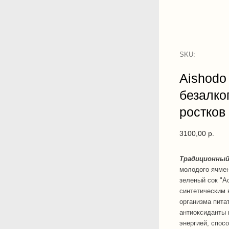
SKU:
Aishodo
безалко
ростков
3100,00
р.
Традиционный
молодого ячмен
зеленый сок "А
синтетическим 
организма пита
антиоксиданты 
энергией, спос