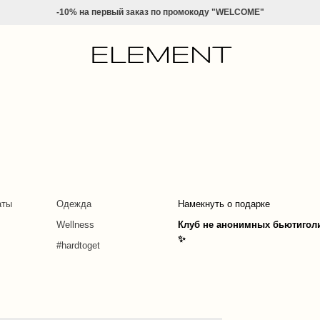
-10% на
первый заказ по промокоду "WELCOME"
аты
Одежда
Намекнуть о подарке
Wellness
Клуб не анонимных бьютигол
✨
#hardtoget