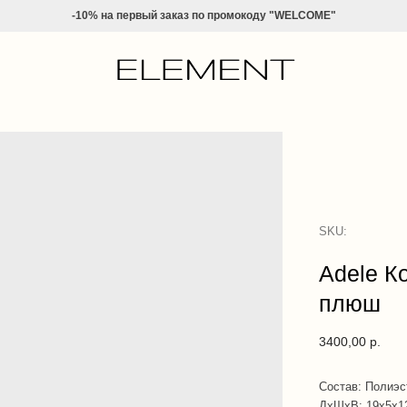
-10% на
первый заказ по промокоду "WELCOME"
SKU:
Adele К
плюш
3400,00
р.
Состав: Полиэс
ДxШxВ: 19x5x1