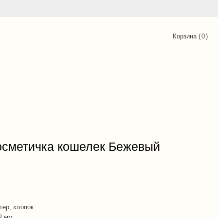
Корзина (
0
)
осметичка кошелек Бежевый
тер, хлопок
2 мм